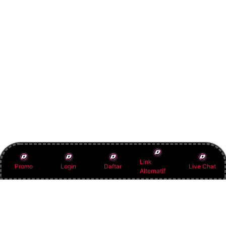
Link
Promo
Login
Daftar
Live Chat
Alternatif